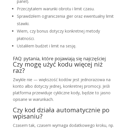
panel).
Przeczytałem warunki obrotu i limit czasu.
Sprawdziłem ograniczenia gier oraz ewentualny limit
stawki.
Wiem, czy bonus dotyczy konkretnej metody
płatności.
Ustaliłem budżet i limit na sesję.
FAQ: pytania, które pojawiają się najczęściej
Czy mogę użyć kodu więcej niż
raz?
Zwykle nie — większość kodów jest jednorazowa na
konto albo dotyczy jednej, konkretnej promocji. Jeśli
platforma przewiduje cykliczne kody, będzie to jasno
opisane w warunkach.
Czy kod działa automatycznie po
wpisaniu?
Czasem tak, czasem wymaga dodatkowego kroku, np.