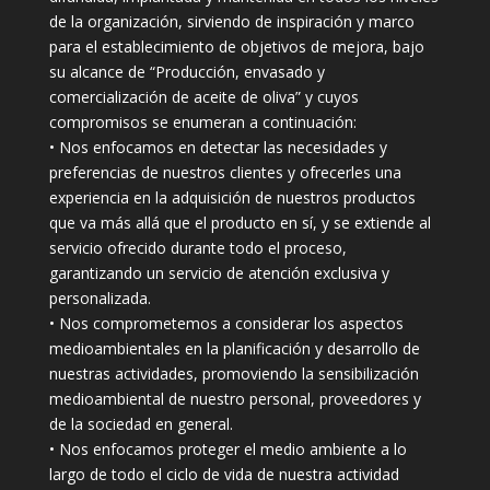
de la organización, sirviendo de inspiración y marco
para el establecimiento de objetivos de mejora, bajo
su alcance de “Producción, envasado y
comercialización de aceite de oliva” y cuyos
compromisos se enumeran a continuación:
• Nos enfocamos en detectar las necesidades y
preferencias de nuestros clientes y ofrecerles una
experiencia en la adquisición de nuestros productos
que va más allá que el producto en sí, y se extiende al
servicio ofrecido durante todo el proceso,
garantizando un servicio de atención exclusiva y
personalizada.
• Nos comprometemos a considerar los aspectos
medioambientales en la planificación y desarrollo de
nuestras actividades, promoviendo la sensibilización
medioambiental de nuestro personal, proveedores y
de la sociedad en general.
• Nos enfocamos proteger el medio ambiente a lo
largo de todo el ciclo de vida de nuestra actividad