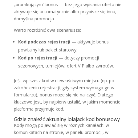
„bramkującym” bonus — bez jego wpisania oferta nie
aktywuje się automatycznie albo przypisze się inna,
domyślna promocja.
Warto rozróżnić dwa scenariusze:
Kod podczas rejestracji
— aktywuje bonus
powitalny lub pakiet startowy.
Kod po rejestracji
— dotyczy promocji
sezonowych, turniejów, ofert VIP albo zwrotów.
Jeśli wpiszesz kod w niewłaściwym miejscu (np. po
zakończeniu rejestracji, gdy system wymaga go w
formularzu), bonus może się nie naliczyć. Dlatego
kluczowe jest, by najpierw ustalić, w jakim momencie
platforma przyjmuje kod.
Gdzie znaleźć aktualny lolajack kod bonusowy
Kody mogą pojawiać się w różnych kanałach: w
komunikatach na stronie, w panelu promocji, w