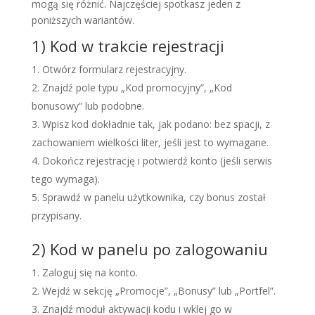
mogą się różnić. Najczęściej spotkasz jeden z
poniższych wariantów.
1) Kod w trakcie rejestracji
Otwórz formularz rejestracyjny.
Znajdź pole typu „Kod promocyjny”, „Kod
bonusowy” lub podobne.
Wpisz kod dokładnie tak, jak podano: bez spacji, z
zachowaniem wielkości liter, jeśli jest to wymagane.
Dokończ rejestrację i potwierdź konto (jeśli serwis
tego wymaga).
Sprawdź w panelu użytkownika, czy bonus został
przypisany.
2) Kod w panelu po zalogowaniu
Zaloguj się na konto.
Wejdź w sekcję „Promocje”, „Bonusy” lub „Portfel”.
Znajdź moduł aktywacji kodu i wklej go w