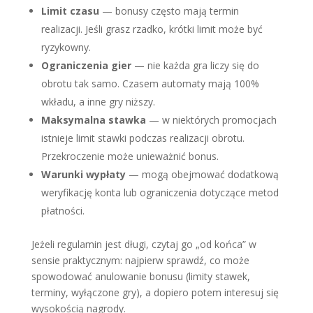
Limit czasu
— bonusy często mają termin
realizacji. Jeśli grasz rzadko, krótki limit może być
ryzykowny.
Ograniczenia gier
— nie każda gra liczy się do
obrotu tak samo. Czasem automaty mają 100%
wkładu, a inne gry niższy.
Maksymalna stawka
— w niektórych promocjach
istnieje limit stawki podczas realizacji obrotu.
Przekroczenie może unieważnić bonus.
Warunki wypłaty
— mogą obejmować dodatkową
weryfikację konta lub ograniczenia dotyczące metod
płatności.
Jeżeli regulamin jest długi, czytaj go „od końca” w
sensie praktycznym: najpierw sprawdź, co może
spowodować anulowanie bonusu (limity stawek,
terminy, wyłączone gry), a dopiero potem interesuj się
wysokością nagrody.