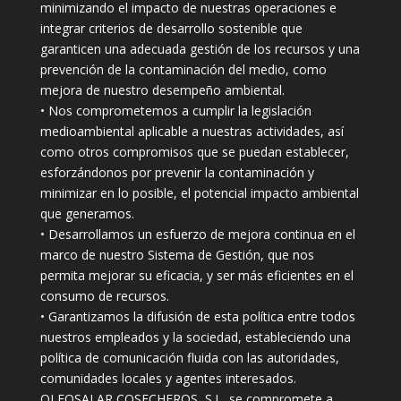
minimizando el impacto de nuestras operaciones e
integrar criterios de desarrollo sostenible que
garanticen una adecuada gestión de los recursos y una
prevención de la contaminación del medio, como
mejora de nuestro desempeño ambiental.
• Nos comprometemos a cumplir la legislación
medioambiental aplicable a nuestras actividades, así
como otros compromisos que se puedan establecer,
esforzándonos por prevenir la contaminación y
minimizar en lo posible, el potencial impacto ambiental
que generamos.
• Desarrollamos un esfuerzo de mejora continua en el
marco de nuestro Sistema de Gestión, que nos
permita mejorar su eficacia, y ser más eficientes en el
consumo de recursos.
• Garantizamos la difusión de esta política entre todos
nuestros empleados y la sociedad, estableciendo una
política de comunicación fluida con las autoridades,
comunidades locales y agentes interesados.
OLEOSALAR COSECHEROS, S.L, se compromete a