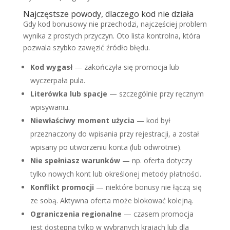
Najczęstsze powody, dlaczego kod nie działa
Gdy kod bonusowy nie przechodzi, najczęściej problem
wynika z prostych przyczyn. Oto lista kontrolna, która
pozwala szybko zawęzić źródło błędu.
Kod wygasł
— zakończyła się promocja lub
wyczerpała pula.
Literówka lub spacje
— szczególnie przy ręcznym
wpisywaniu.
Niewłaściwy moment użycia
— kod był
przeznaczony do wpisania przy rejestracji, a został
wpisany po utworzeniu konta (lub odwrotnie).
Nie spełniasz warunków
— np. oferta dotyczy
tylko nowych kont lub określonej metody płatności.
Konflikt promocji
— niektóre bonusy nie łączą się
ze sobą. Aktywna oferta może blokować kolejną.
Ograniczenia regionalne
— czasem promocja
jest dostępna tylko w wybranych krajach lub dla