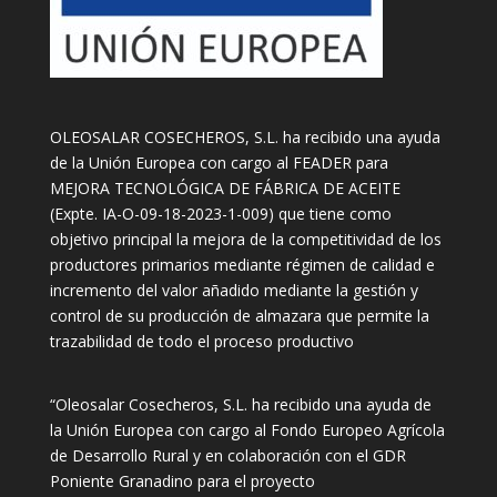
OLEOSALAR COSECHEROS, S.L. ha recibido una ayuda
de la Unión Europea con cargo al FEADER para
MEJORA TECNOLÓGICA DE FÁBRICA DE ACEITE
(Expte. IA-O-09-18-2023-1-009) que tiene como
objetivo principal la mejora de la competitividad de los
productores primarios mediante régimen de calidad e
incremento del valor añadido mediante la gestión y
control de su producción de almazara que permite la
trazabilidad de todo el proceso productivo
“Oleosalar Cosecheros, S.L. ha recibido una ayuda de
la Unión Europea con cargo al Fondo Europeo Agrícola
de Desarrollo Rural y en colaboración con el GDR
Poniente Granadino para el proyecto