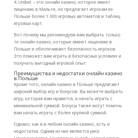
4. Unibet – это онлайн казино, которое имеет
лицензию в Мальте, но предлагает игрокам из
Польше более 1 000 игровых автоматов и таблиц
игровых карт.
Вот почему мы рекомендуем вам выбрать только
те онлайн казино, которые имеют лицензию в
Польше и обеспечивают безопасность игроков.
Это поможет вам играть в безопасных условиях и
получать выгодный игровой опыт.
Преимущества и недостатки онлайн казино
в Польше
Кроме того, онлайн казино в Польше предлагают
широкий выбор игр и бонусов. Вы можете выбрать
игру, которая вам нравится, и начать играть с
минимальной суммой. Бонусы также могут помочь
вам начать играть с более крупной суммой.
Однако, как и в любом онлайн казино, есть и
недостатки. Одним из них является риск