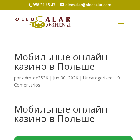
958 31 65 43
oleosalar@oleosalar.com
Мобильные онлайн
казино в Польше
por
adm_ee3536
|
Jun 30, 2026
|
Uncategorized
|
0
Comentarios
Мобильные онлайн
казино в Польше