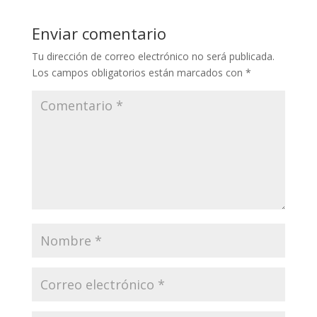
Enviar comentario
Tu dirección de correo electrónico no será publicada.
Los campos obligatorios están marcados con
*