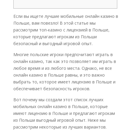
Если вы ищете лучшие мобильные онлайн казино в
Польше, вам повезло! В этой статье мы
рассмотрим топ-казино с лицензией в Польше,
которые предлагают игрокам из Польши
безопасный и выгодный игровой опыт.
Многие польские игроки предпочитают играть в
онлайн казино, так как это позволяет им играть в
любое время и из любого места. Однако, не все
онлайн казино в Польше равны, и это важно
выбрать то, которое имеет лицензию в Польше и
обеспечивает безопасность игроков.
Вот почему мы создали этот список лучших
мобильных онлайн казино в Польше, которые
имеют лицензию в Польше и предлагают игрокам
из Польши выгодный игровой опыт. Ниже мы
рассмотрим некоторые из лучших вариантов.