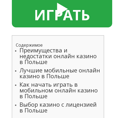
▶️
ИГРАТЬ
Содержимое
Преимущества и
недостатки онлайн казино
в Польше
Лучшие мобильные онлайн
казино в Польше
Как начать играть в
мобильном онлайн казино
в Польше
Выбор казино с лицензией
в Польше