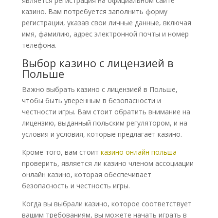
является регистрация на официальном сайте
казино. Вам потребуется заполнить форму
регистрации, указав свои личные данные, включая
имя, фамилию, адрес электронной почты и номер
телефона.
Выбор казино с лицензией в
Польше
Важно выбрать казино с лицензией в Польше,
чтобы быть уверенным в безопасности и
честности игры. Вам стоит обратить внимание на
лицензию, выданный польским регулятором, и на
условия и условия, которые предлагает казино.
Кроме того, вам стоит
казино онлайн польша
проверить, является ли казино членом ассоциации
онлайн казино, которая обеспечивает
безопасность и честность игры.
Когда вы выбрали казино, которое соответствует
вашим требованиям, вы можете начать играть в