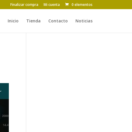
Finalizar compra
Mi cuenta
0 elementos
Inicio
Tienda
Contacto
Noticias