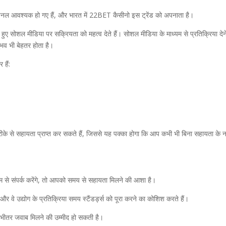
ैनल आवश्यक हो गए हैं, और भारत में 22BET कैसीनो इस ट्रेंड को अपनाता है।
ते हुए सोशल मीडिया पर सक्रियता को महत्व देते हैं। सोशल मीडिया के माध्यम से प्रतिक्रिया देन
भव भी बेहतर होता है।
हैं:
ीके से सहायता प्राप्त कर सकते हैं, जिससे यह पक्का होगा कि आप कभी भी बिना सहायता के 
से संपर्क करेंगे, तो आपको समय से सहायता मिलने की आशा है।
, और वे उद्योग के प्रतिक्रिया समय स्टैंडर्ड्स को पूरा करने का कोशिश करते हैं।
 भीतर जवाब मिलने की उम्मीद हो सकती है।