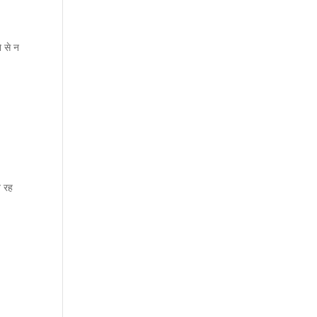
े से न
न रह