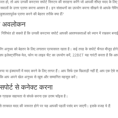
त हो, तो आप उनकी कस्टमर सपोर्ट सिस्टम की सराहना करेंगे जो आपकी शीघ्र मदद के लिए 
लों के उत्तर प्राप्त करना आसान है। इन संसाधनों का उपयोग करना सीखने से आपके गेमिं
शलतापूर्वक प्राप्त करने की बेहतर तरीके क्या हैं?
का अवलोकन
आप निश्चिंत हो सकते हैं कि उनकी कस्टमर सपोर्ट आपकी आवश्यकताओं को ध्यान में रखकर बना
िंग अनुभव को बेहतर के लिए लगातार प्रयासरत रहता है। कई तरह के सपोर्ट चैनल मौजूद होने
आप इलेक्ट्रॉनिक मेल, फोन या लाइव चैट का उपयोग करें, 22BET यह गारंटी करता है कि आ
या या इंक्वायरी में मदद करने के लिए तत्पर हैं। आप सिर्फ एक खिलाड़ी नहीं हैं; आप एक ऐसे 
 हुए कि आप अपने खेल अनुभव से खुश और सम्मानित महसूस करें।
सपोर्ट से कनेक्ट करना
 ग्राहक सहायता से संपर्क करना एक उत्तम चॉइस है।
से तत्काल मदद की जरूरत होने पर यह आपकी पहली पसंद बन जाएगी। इसके वजह ये हैं: