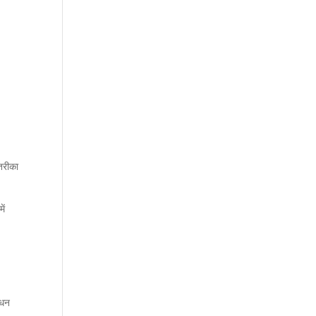
तरीका
ें
ाधन