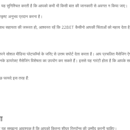
मर्पण यह सुनिश्चित करती है कि आपको कभी भी किसी बात की जानकारी से अवगत न किया जाए।
्कृष्ट अनुभव प्रदान करना है।
े साथ सहायता की जरूरत हो, आश्वस्त रहें कि 22BET कैसीनो आपकी चिंताओं को महत्व देता है
 सोशल मीडिया प्लेटफॉर्म्स के जरिए से उत्तम सपोर्ट देता करता है। आप प्रचलित मैसेजिंग ऐप
नके डायरेक्ट मैसेजिंग विशेषता का उपयोग कर सकते हैं। इससे यह गारंटी होता है कि आपके सव
छ फायदे इस तरह हैं:
ा
 तो यह समझना आवश्यक है कि आपको कितना शीघ्र रिस्पॉन्स की उम्मीद करनी चाहिए।