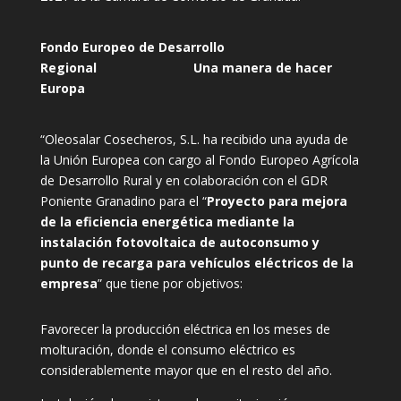
Fondo Europeo de Desarrollo
Regional
Una manera de hacer
Europa
“Oleosalar Cosecheros, S.L. ha recibido una ayuda de
la Unión Europea con cargo al Fondo Europeo Agrícola
de Desarrollo Rural y en colaboración con el GDR
Poniente Granadino para el “
Proyecto para mejora
de la eficiencia energética mediante la
instalación fotovoltaica de autoconsumo y
punto de recarga para vehículos eléctricos de la
empresa
” que tiene por objetivos:
Favorecer la producción eléctrica en los meses de
molturación, donde el consumo eléctrico es
considerablemente mayor que en el resto del año.