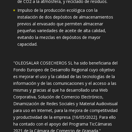
de CO2 a la atmósfera, y reciclado de residuos.
Impulso de la producción ecológica con la
instalación de dos depósitos de almacenamientos
previos al envasado que permiten almacenar
pequeñas variedades de aceite de alta calidad,
evitando la mezclas en depósitos de mayor
capacidad.
"OLEOSALAR COSECHEROS SL ha sido beneficiaria del
Fondo Europeo de Desarrollo Regional cuyo objetivo
es mejorar el uso y la calidad de las tecnologías de la
información y de las comunicaciones y el acceso a las
mismas y gracias al que ha desarrollado una Web
Corporativa, Solución de Comercio Electrónico,
Dinamización de Redes Sociales y Material Audiovisual
para uso en Internet, para la mejora de competitividad
y productividad de la empresa. [16/05/2022]. Para ello
ha contado con el apoyo del Programa TicCámaras
2021 de la Cámara de Comercio de Granada."