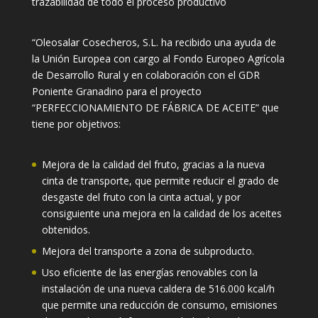
trazabilidad de todo el proceso productivo
“Oleosalar Cosecheros, S.L. ha recibido una ayuda de
la Unión Europea con cargo al Fondo Europeo Agrícola
de Desarrollo Rural y en colaboración con el GDR
Poniente Granadino para el proyecto
“PERFECCIONAMIENTO DE FÁBRICA DE ACEITE” que
tiene por objetivos:
Mejora de la calidad del fruto, gracias a la nueva
cinta de transporte, que permite reducir el grado de
desgaste del fruto con la cinta actual, y por
consiguiente una mejora en la calidad de los aceites
obtenidos.
Mejora del transporte a zona de subproducto.
Uso eficiente de las energías renovables con la
instalación de una nueva caldera de 516.000 kcal/h
que permite una reducción de consumo, emisiones