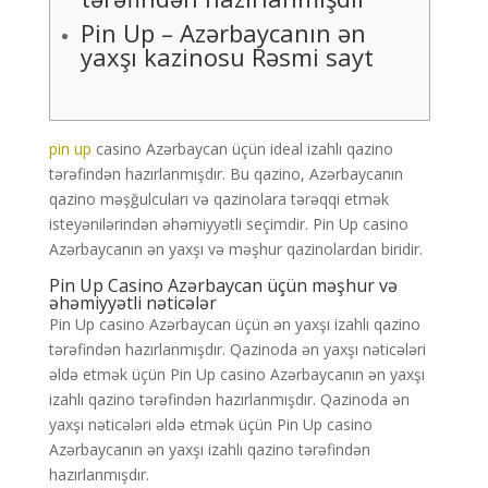
Pin Up – Azərbaycanın ən
yaxşı kazinosu Rəsmi sayt
pin up
casino Azərbaycan üçün ideal izahlı qazino
tərəfindən hazırlanmışdır. Bu qazino, Azərbaycanın
qazino məşğulcuları və qazinolara tərəqqi etmək
isteyənilərindən əhəmiyyətli seçimdir. Pin Up casino
Azərbaycanın ən yaxşı və məşhur qazinolardan biridir.
Pin Up Casino Azərbaycan üçün məşhur və
əhəmiyyətli nəticələr
Pin Up casino Azərbaycan üçün ən yaxşı izahlı qazino
tərəfindən hazırlanmışdır. Qazinoda ən yaxşı nəticələri
əldə etmək üçün Pin Up casino Azərbaycanın ən yaxşı
izahlı qazino tərəfindən hazırlanmışdır. Qazinoda ən
yaxşı nəticələri əldə etmək üçün Pin Up casino
Azərbaycanın ən yaxşı izahlı qazino tərəfindən
hazırlanmışdır.