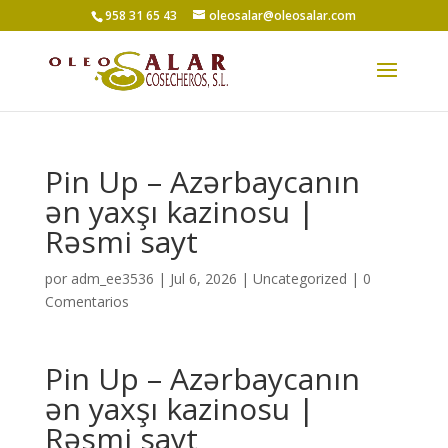
958 31 65 43
oleosalar@oleosalar.com
Pin Up – Azərbaycanın
ən yaxşı kazinosu |
Rəsmi sayt
por
adm_ee3536
|
Jul 6, 2026
|
Uncategorized
|
0
Comentarios
Pin Up – Azərbaycanın
ən yaxşı kazinosu |
Rəsmi sayt