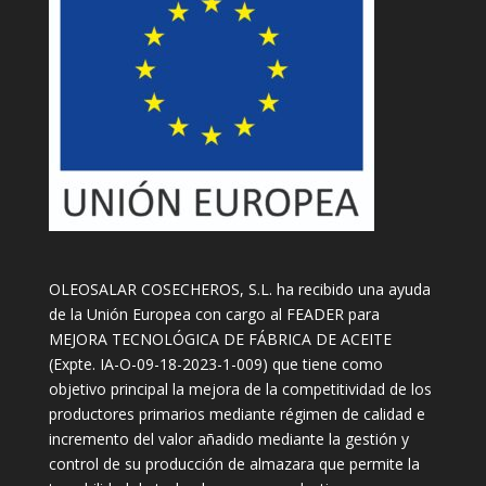
OLEOSALAR COSECHEROS, S.L. ha recibido una ayuda
de la Unión Europea con cargo al FEADER para
MEJORA TECNOLÓGICA DE FÁBRICA DE ACEITE
(Expte. IA-O-09-18-2023-1-009) que tiene como
objetivo principal la mejora de la competitividad de los
productores primarios mediante régimen de calidad e
incremento del valor añadido mediante la gestión y
control de su producción de almazara que permite la