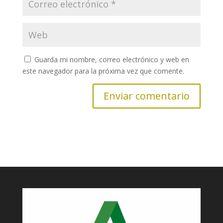
Guarda mi nombre, correo electrónico y web en
este navegador para la próxima vez que comente.