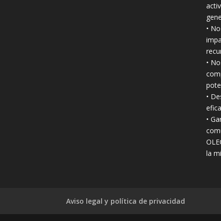
acti
gene
• No
impa
recu
• No
comp
pote
• De
efic
• Ga
comu
OLEO
la m
Aviso legal y política de privacidad