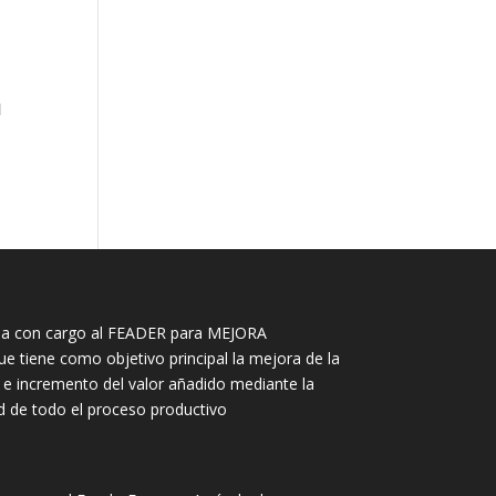
a
ea con cargo al FEADER para MEJORA
tiene como objetivo principal la mejora de la
 e incremento del valor añadido mediante la
ad de todo el proceso productivo