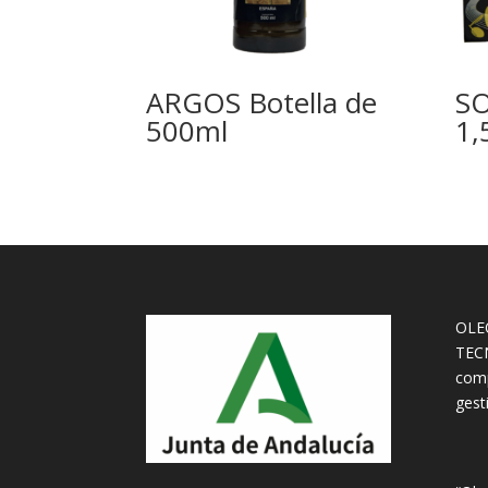
ARGOS Botella de
SO
500ml
1,
OLEO
TECN
comp
gest