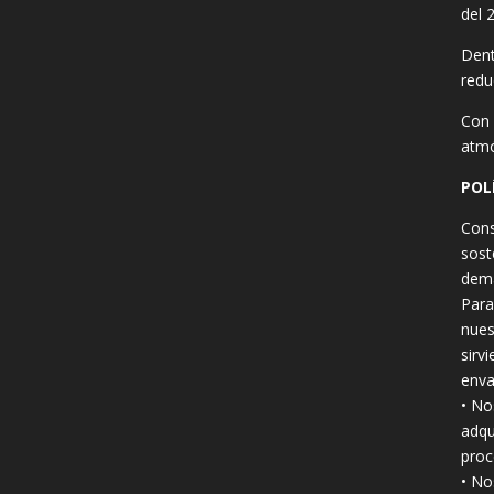
del 
Dent
redu
Con 
atmó
POL
Cons
sost
dema
Para
nues
sirv
enva
• No
adqu
proc
• No