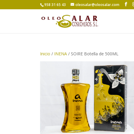
958 31 65 43
oleosalar@oleosalar.com
Inicio
/
INENA
/ SOIRE Botella de 500ML