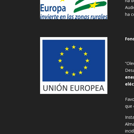
ha d
Audi
ha c
Fon
“Ole
Desa
ene
eléc
Favo
que 
Inst
Alma
inci