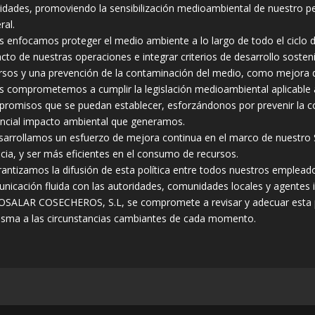
vidades, promoviendo la sensibilización medioambiental de nuestro p
ral.
s enfocamos proteger el medio ambiente a lo largo de todo el ciclo d
cto de nuestras operaciones e integrar criterios de desarrollo soste
rsos y una prevención de la contaminación del medio, como mejora
s comprometemos a cumplir la legislación medioambiental aplicable a
romisos que se puedan establecer, esforzándonos por prevenir la con
ncial impacto ambiental que generamos.
sarrollamos un esfuerzo de mejora continua en el marco de nuestro 
acia, y ser más eficientes en el consumo de recursos.
rantizamos la difusión de esta política entre todos nuestros empleado
nicación fluida con las autoridades, comunidades locales y agentes 
SALAR COSECHEROS, S.L, se compromete a revisar y adecuar esta polí
isma a las circunstancias cambiantes de cada momento.