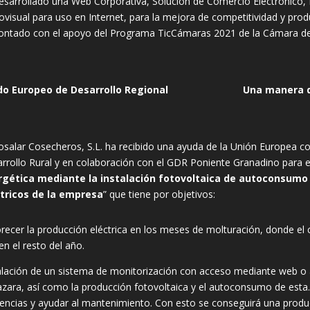
esarrollado una Web Corporativa, Solución de Comercio Electrónico, 
ovisual para uso en Internet, para la mejora de competitividad y prod
ontado con el apoyo del Programa TicCámaras 2021 de la Cámara d
do Europeo de Desarrollo Regional
Una manera d
osalar Cosecheros, S.L. ha recibido una ayuda de la Unión Europea c
rrollo Rural y en colaboración con el GDR Poniente Granadino para el
rgética mediante la instalación fotovoltaica de autoconsumo 
tricos de la empresa
” que tiene por objetivos:
recer la producción eléctrica en los meses de molturación, donde e
en el resto del año.
alación de un sistema de monitorización con acceso mediante web o 
zara, así como la producción fotovoltaica y el autoconsumo de esta. 
dencias y ayudar al mantenimiento. Con esto se conseguirá una produ