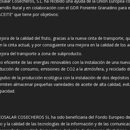
osalar Cosecheros, S.L. ha recibido una ayuda de la Unión Europea c
rrollo Rural y en colaboración con el GDR Poniente Granadino pa
CEITE” que tiene por objetivos:
jora de la calidad del fruto, gracias a la nueva cinta de transporte, q
n la cinta actual, y por consiguiente una mejora en la calidad de los a
jora del transporte a zona de subproducto.
o eficiente de las energías renovables con la instalación de una nue
ducción de consumo, emisiones de CO2 a la atmósfera, y reciclado d
pulso de la producción ecológica con la instalación de dos depósit
rmiten almacenar pequeñas variedades de aceite de alta calidad, ev
pacidad.
OSALAR COSECHEROS SL ha sido beneficiaria del Fondo Europeo de D
so y la calidad de las tecnologías de la información y de las comunica