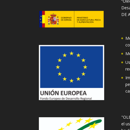
“Ole
Desa
DE A
Me
co
Me
Us
re
Im
pe
ca
"OLE
el u